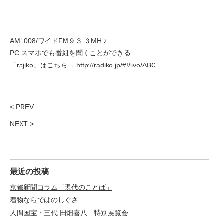
AM1008/ワイドFM９３.３MHｚ
PC.スマホでも番組を聞くことができる
「rajiko」はこちら→
http://radiko.jp/#!/live/ABC
< PREV
NEXT >
最近の投稿
京都新聞コラム「現代のことば」
着物ならではのしぐさ
人間国宝・三代 田畑喜八 特別展覧会