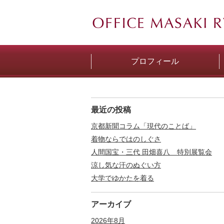
プロフィール
最近の投稿
京都新聞コラム「現代のことば」
着物ならではのしぐさ
人間国宝・三代 田畑喜八 特別展覧会
涼し気な汗のぬぐい方
大学でゆかたを着る
アーカイブ
2026年8月