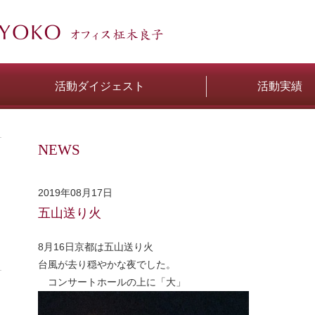
活動ダイジェスト
活動実績
NEWS
2019年08月17日
五山送り火
8月16日京都は五山送り火
台風が去り穏やかな夜でした。
コンサートホールの上に「大」