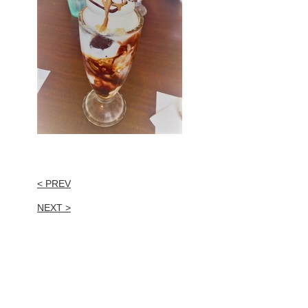
< PREV
NEXT >