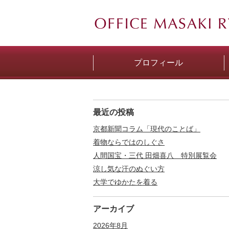
プロフィール
最近の投稿
京都新聞コラム「現代のことば」
着物ならではのしぐさ
人間国宝・三代 田畑喜八 特別展覧会
涼し気な汗のぬぐい方
大学でゆかたを着る
アーカイブ
2026年8月