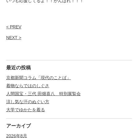
いつも応援してるよ！！がんばれ！！！
< PREV
NEXT >
最近の投稿
京都新聞コラム「現代のことば」
着物ならではのしぐさ
人間国宝・三代 田畑喜八 特別展覧会
涼し気な汗のぬぐい方
大学でゆかたを着る
アーカイブ
2026年8月