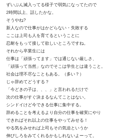
ずいぶん滅入ってる様子で弱気になってたので
2時間以上、話したかな。
そうやね?
新人なので仕事がはかどらない・失敗する
ここは上司も人を育てるということに
忍耐をもって接して欲しいところですね。
それから卒業生には
仕事は「頑張ってます」では通じない厳しさ、
「頑張って当然」なのでそこは学生とは違うこと。
社会は理不尽なこともある。（多い？）
じゃ辞めてどうする？
「今どきの子は、、、」と言われるだけで
次の仕事がすぐ決まるなんてことはない。
シンドイけど今できる仕事に集中する。
辞めることを考えるより自分の仕事を確実にやり
できればそれ以上の仕事をやってみせる！
やる気をみせれば上司もその気迫というか
伸びしろをみてくれるかもしれないよーって。