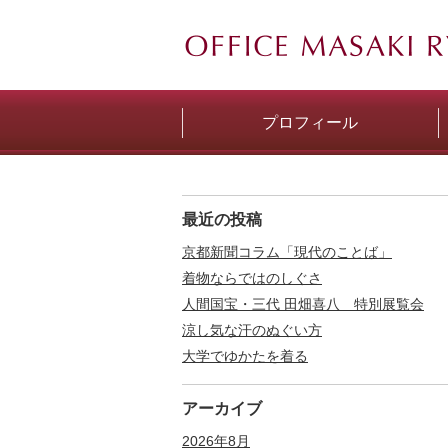
プロフィール
最近の投稿
京都新聞コラム「現代のことば」
着物ならではのしぐさ
人間国宝・三代 田畑喜八 特別展覧会
涼し気な汗のぬぐい方
大学でゆかたを着る
アーカイブ
2026年8月