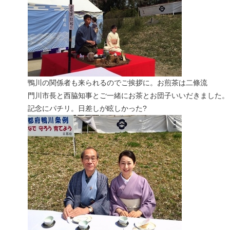
鴨川の関係者も来られるのでご挨拶に。お煎茶は二條流
門川市長と西脇知事とご一緒にお茶とお団子いいだきました。
記念にパチリ。日差しが眩しかった?