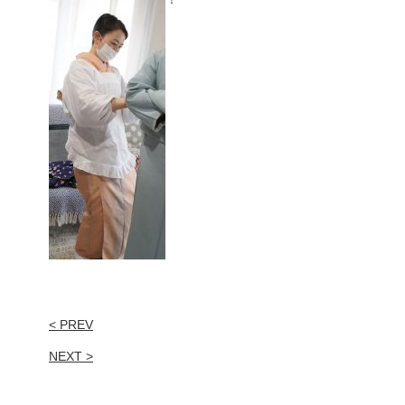
< PREV
NEXT >