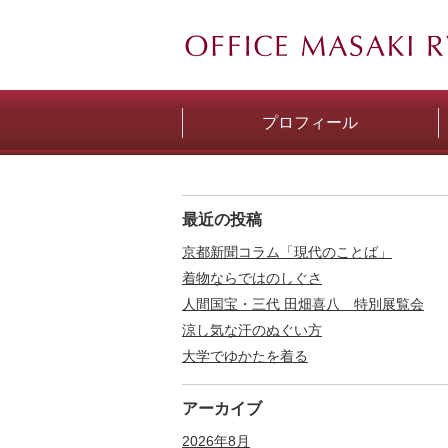
プロフィール
最近の投稿
京都新聞コラム「現代のことば」
着物ならではのしぐさ
人間国宝・三代 田畑喜八 特別展覧会
涼し気な汗のぬぐい方
大学でゆかたを着る
アーカイブ
2026年8月