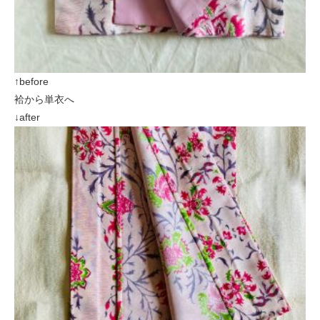
↑before
袷から単衣へ
↓after