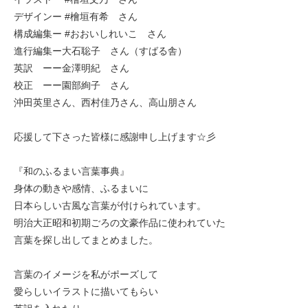
デザインー #檜垣有希 さん
構成編集ー #おおいしれいこ さん
進行編集ー大石聡子 さん（すばる舎）
英訳 ーー金澤明紀 さん
校正 ーー園部絢子 さん
沖田英里さん、西村佳乃さん、高山朋さん
応援して下さった皆様に感謝申し上げます☆彡
『和のふるまい言葉事典』
身体の動きや感情、ふるまいに
日本らしい古風な言葉が付けられています。
明治大正昭和初期ごろの文豪作品に使われていた
言葉を探し出してまとめました。
言葉のイメージを私がポーズして
愛らしいイラストに描いてもらい