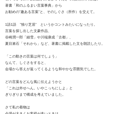
著書「和のふるまい言葉事典」から
お勧めの”趣ある言葉”と、そのしぐさ（所作）を交えて。
1語1語 ”独り芝居” というかコントみたいになったり。
言葉を探し出した文豪作品、
谷崎潤一郎「細雪」や川端康成「古都」、
夏目漱石「それから」など、著書に掲載した文を朗読したり。
「この動きの言葉は何でしょう」
なんて、しぐさをすると、
会場から答えが返ってくるような和やかな雰囲気でした。
どの言葉をどんな風に伝えようかと
「これは外せへん。いやこっちにしよ」と
ぎりぎりまで構成を考えていました。
さて私の着物は
会場が大きくお客様が多いときは